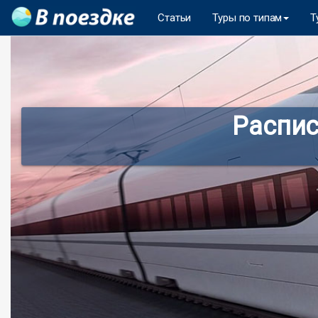
Статьи
Туры по типам
Т
Распис