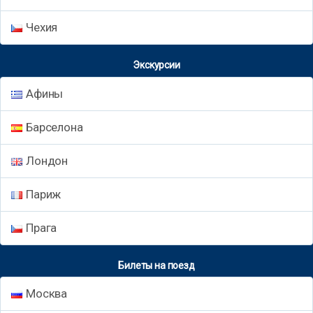
Чехия
Экскурсии
Афины
Барселона
Лондон
Париж
Прага
Билеты на поезд
Москва