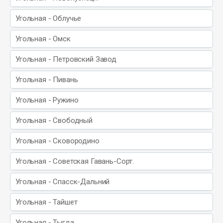
Угольная - Облучье
Угольная - Омск
Угольная - Петровский Завод
Угольная - Пивань
Угольная - Ружино
Угольная - Свободный
Угольная - Сковородино
Угольная - Советская Гавань-Сорт.
Угольная - Спасск-Дальний
Угольная - Тайшет
Угольная - Тыгда