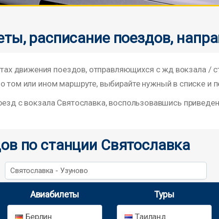
еты, расписание поездов, напр
х движения поездов, отправляющихся с жд вокзала / 
о том или ином маршруте, выбирайте нужный в списке и п
поезд с вокзала Святославка, воспользовавшись приведе
ов по станции Святославка
Святославка - Узуново
Авиабилеты
Туры
Берлин
Таиланд