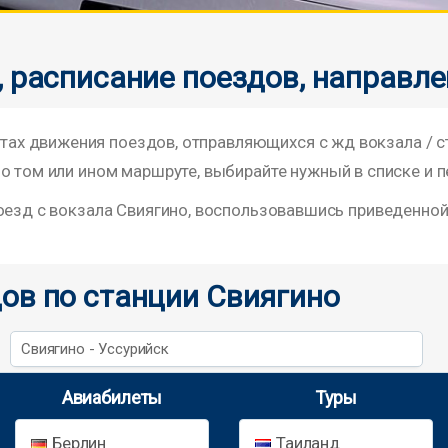
, расписание поездов, направл
х движения поездов, отправляющихся с жд вокзала / 
о том или ином маршруте, выбирайте нужный в списке и п
поезд с вокзала Свиягино, воспользовавшись приведенно
ов по станции Свиягино
Свиягино - Уссурийск
Авиабилеты
Туры
Берлин
Таиланд