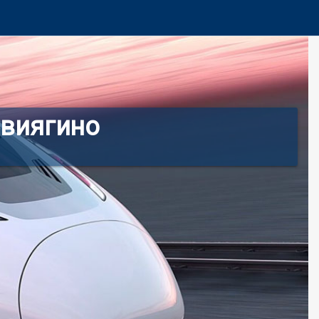
Свиягино