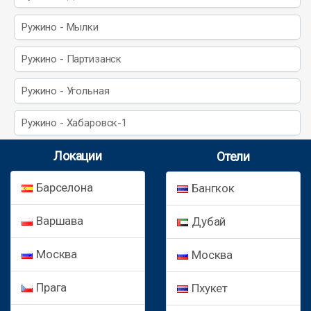
Ружино - Мылки
Ружино - Партизанск
Ружино - Угольная
Ружино - Хабаровск-1
Локации
Отели
Барселона
Бангкок
Варшава
Дубай
Москва
Москва
Прага
Пхукет