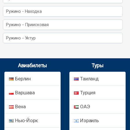
Ружино - Находка
Ружино - Приисковая
Ружино - Уктур
Авиабилеты
Туры
Берлин
Таиланд
Варшава
Турция
Вена
ОАЭ
Нью-Йорк
Израиль