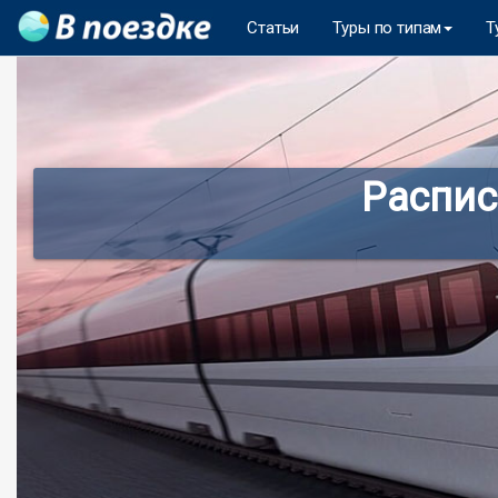
Статьи
Туры по типам
Т
Распис