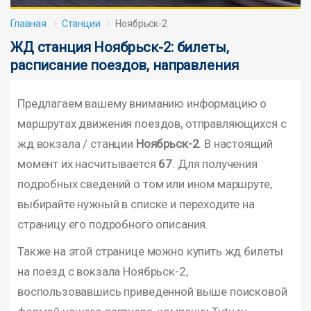
Главная
Станции
Ноябрьск-2
ЖД станция Ноябрьск-2: билеты,
расписание поездов, направления
Предлагаем вашему вниманию информацию о
маршрутах движения поездов, отправляющихся с
жд вокзала / станции
Ноябрьск-2
. В настоящий
момент их насчитывается
67
. Для получения
подробных сведений о том или ином маршруте,
выбирайте нужный в списке и переходите на
страницу его подробного описания.
Также на этой странице можно купить жд билеты
на поезд с вокзала Ноябрьск-2,
воспользовавшись приведенной выше поисковой