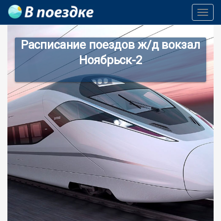
Toggl
Navig
Расписание поездов ж/д вокзал
Ноябрьск-2