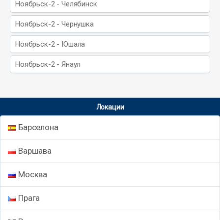
Ноябрьск-2 - Челябинск
Ноябрьск-2 - Чернушка
Ноябрьск-2 - Юшала
Ноябрьск-2 - Янаул
Локации
Барселона
Варшава
Москва
Прага