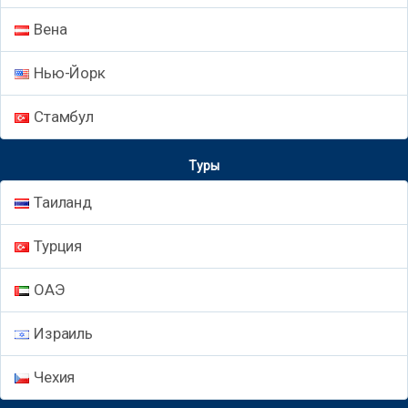
Вена
Нью-Йорк
Стамбул
Туры
Таиланд
Турция
ОАЭ
Израиль
Чехия