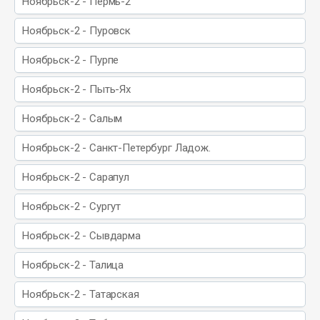
Ноябрьск-2 - Пермь-2
Ноябрьск-2 - Пуровск
Ноябрьск-2 - Пурпе
Ноябрьск-2 - Пыть-Ях
Ноябрьск-2 - Салым
Ноябрьск-2 - Санкт-Петербург Ладож.
Ноябрьск-2 - Сарапул
Ноябрьск-2 - Сургут
Ноябрьск-2 - Сывдарма
Ноябрьск-2 - Талица
Ноябрьск-2 - Татарская