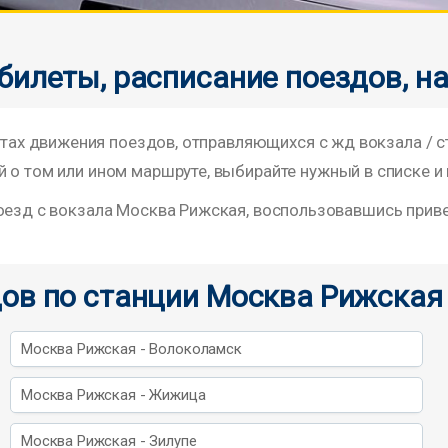
билеты, расписание поездов, н
х движения поездов, отправляющихся с жд вокзала / 
 о том или ином маршруте, выбирайте нужный в списке и 
поезд с вокзала Москва Рижская, воспользовавшись при
ов по станции Москва Рижская
Москва Рижская - Волоколамск
Москва Рижская - Жижица
Москва Рижская - Зилупе