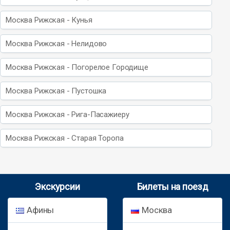
Москва Рижская - Кунья
Москва Рижская - Нелидово
Москва Рижская - Погорелое Городище
Москва Рижская - Пустошка
Москва Рижская - Рига-Пасажиеру
Москва Рижская - Старая Торопа
Экскурсии
Билеты на поезд
Афины
Москва