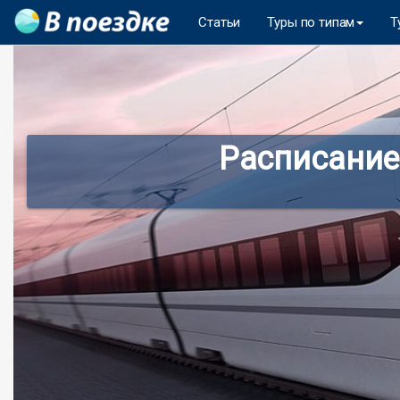
Статьи
Туры по типам
Т
Расписание