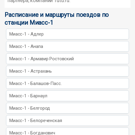
партнера, компании Tutu.ru.
Расписание и маршруты поездов по
станции Миасс-1
Миасс-1 - Адлер
Миасс-1 - Анапа
Миасс-1 - Армавир Ростовский
Миасс-1 - Астрахань
Миасс-1 - Балашов-Пасс.
Миасс-1 - Барнаул
Миасс-1 - Белгород
Миасс-1 - Белореченская
Миасс-1 - Богданович