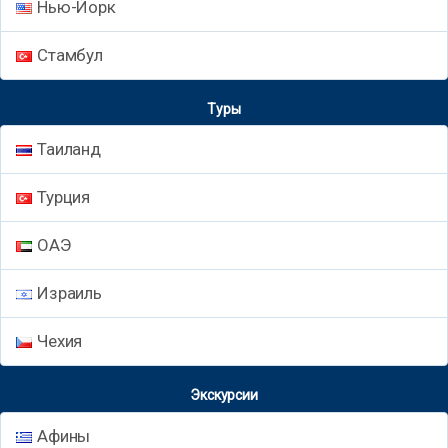
Нью-Йорк
Стамбул
Туры
Таиланд
Турция
ОАЭ
Израиль
Чехия
Экскурсии
Афины