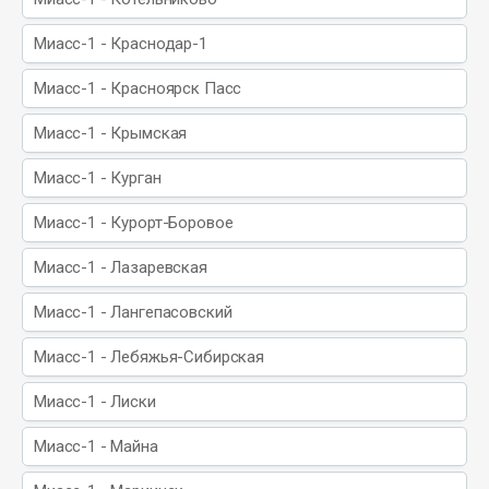
Миасс-1 - Краснодар-1
Миасс-1 - Красноярск Пасс
Миасс-1 - Крымская
Миасс-1 - Курган
Миасс-1 - Курорт-Боровое
Миасс-1 - Лазаревская
Миасс-1 - Лангепасовский
Миасс-1 - Лебяжья-Сибирская
Миасс-1 - Лиски
Миасс-1 - Майна