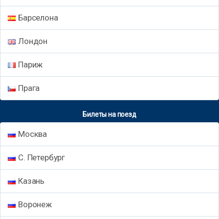
Барселона
Лондон
Париж
Прага
Билеты на поезд
Москва
С. Петербург
Казань
Воронеж