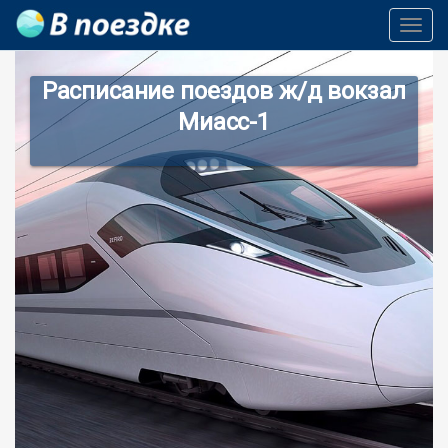
Toggl
Navig
Расписание поездов ж/д вокзал
Миасс-1