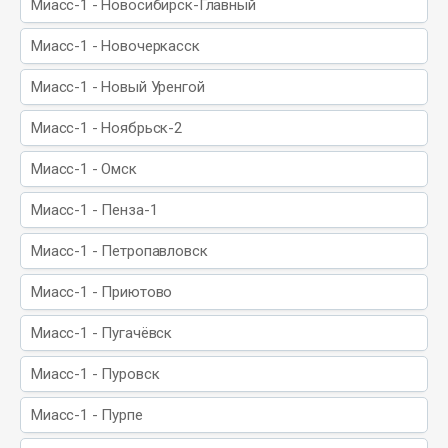
Миасс-1 - Новосибирск-Главный
Миасс-1 - Новочеркасск
Миасс-1 - Новый Уренгой
Миасс-1 - Ноябрьск-2
Миасс-1 - Омск
Миасс-1 - Пенза-1
Миасс-1 - Петропавловск
Миасс-1 - Приютово
Миасс-1 - Пугачёвск
Миасс-1 - Пуровск
Миасс-1 - Пурпе