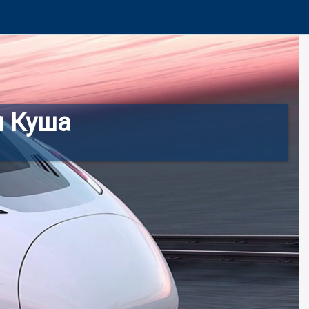
л Куша