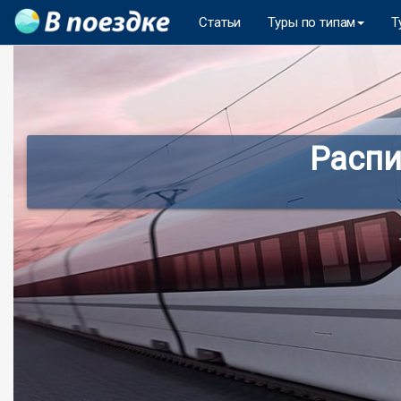
Статьи
Туры по типам
Т
Распи