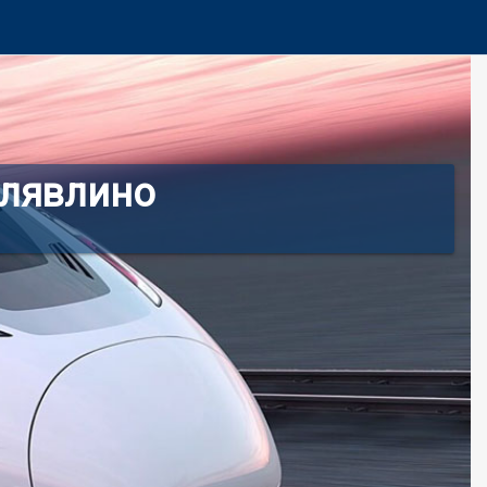
Клявлино