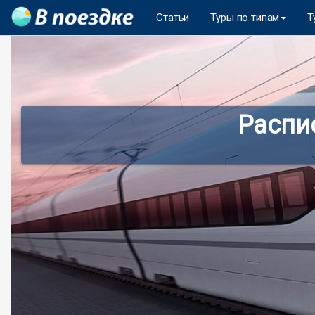
Статьи
Туры по типам
Т
Распи