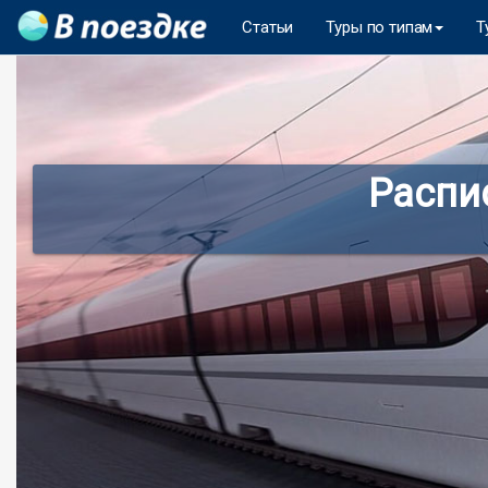
Статьи
Туры по типам
Т
Распи