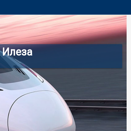
 Илеза