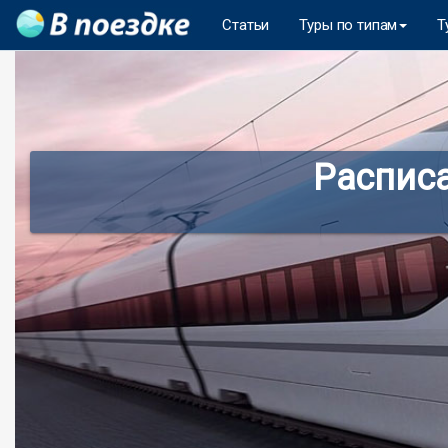
Статьи
Туры по типам
Т
Распис