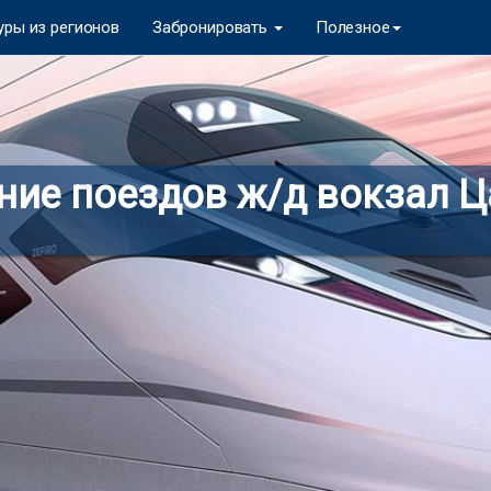
уры из регионов
Забронировать
Полезное
ние поездов ж/д вокзал 