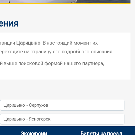
ения
станции
Царицыно
. В настоящий момент их
ереходите на страницу его подробного описания.
ой выше поисковой формой нашего партнера,
Царицыно - Серпухов
Царицыно - Ясногорск
Экскурсии
Билеты на поезд