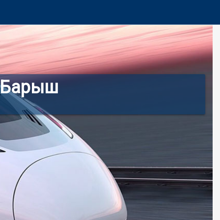
л Барыш