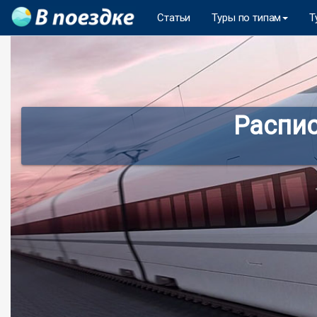
Статьи
Туры по типам
Т
Распис