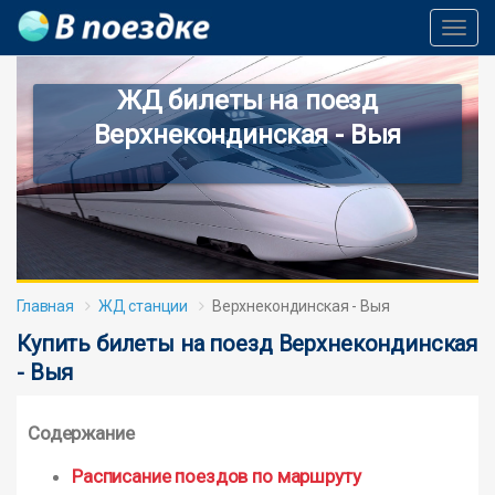
Toggl
Navig
ЖД билеты на поезд
Верхнекондинская - Выя
Главная
ЖД станции
Верхнекондинская - Выя
Купить билеты на поезд Верхнекондинская
- Выя
Содержание
Расписание поездов по маршруту