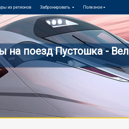
уры из регионов
Забронировать
Полезное
 на поезд Пустошка - Ве