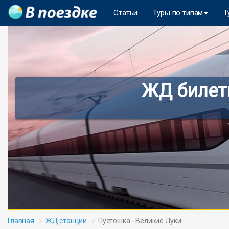
Статьи
Туры по типам
Т
ЖД билеты
Главная
ЖД станции
Пустошка - Великие Луки