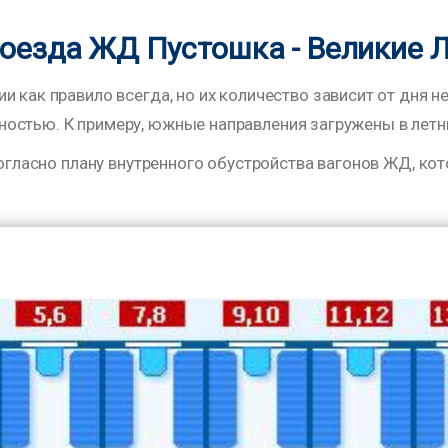
оезда ЖД Пустошка - Великие 
и как правило всегда, но их количество зависит от дня н
стью. К примеру, южные направления загружены в летний
огласно плану внутренного обустройства вагонов ЖД, кото