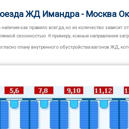
поезда ЖД Имандра - Москва О
аличии как правило всегда, но их количество зависит от
яемой сезонностью. К примеру, южные направления загруж
огласно плану внутренного обустройства вагонов ЖД, кото