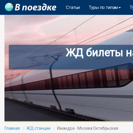
Статьи
Туры по типам
Т
ЖД билеты н
Главная
ЖД станции
Имандра - Москва Октябрьская