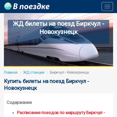
Toggl
Navig
ЖД билеты на поезд Биркчул -
Новокузнецк
Главная
ЖД станции
Биркчул - Новокузнецк
Купить билеты на поезд Биркчул -
Новокузнецк
Содержание
Расписание поездов по маршруту Биркчул -