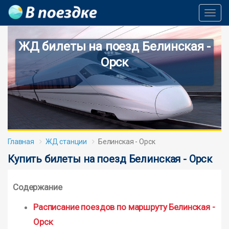
Toggl
Navig
ЖД билеты на поезд Белинская -
Орск
Главная
ЖД станции
Белинская - Орск
Купить билеты на поезд Белинская - Орск
Содержание
Расписание поездов по маршруту Белинская -
Орск