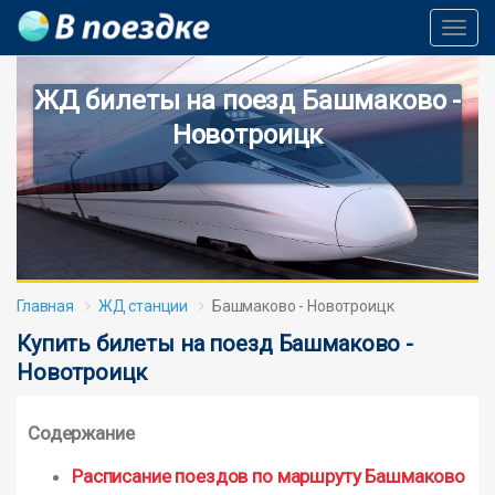
Toggl
Navig
ЖД билеты на поезд Башмаково -
Новотроицк
Главная
ЖД станции
Башмаково - Новотроицк
Купить билеты на поезд Башмаково -
Новотроицк
Содержание
Расписание поездов по маршруту Башмаково