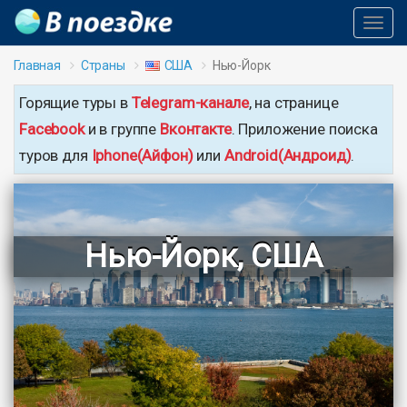
Toggl
Navig
Главная
Страны
США
Нью-Йорк
Горящие туры в
Telegram-канале
, на странице
Facebook
и в группе
Вконтакте
. Приложение поиска
туров для
Iphone(Айфон)
или
Android(Андроид)
.
Нью-Йорк, США