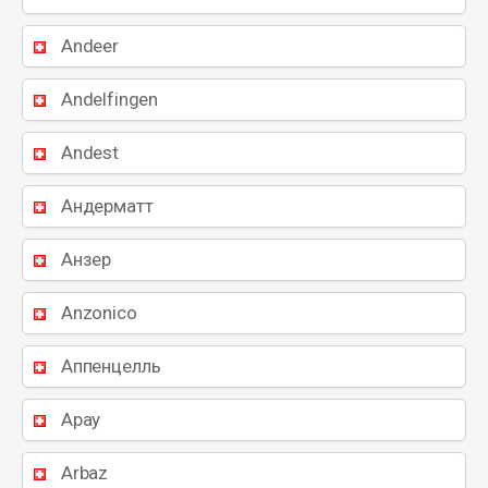
Andeer
Andelfingen
Andest
Андерматт
Анзер
Anzonico
Аппенцелль
Арау
Arbaz