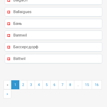
Balgach
Ballaigues
Бань
Bannwil
Бассерсдорф
Bättwil
«
1
2
3
4
5
6
7
8
...
15
16
»