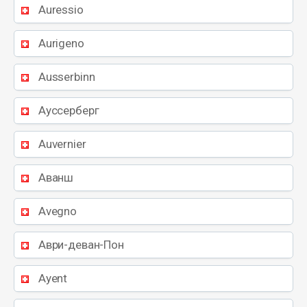
Auressio
Aurigeno
Ausserbinn
Ауссерберг
Auvernier
Аванш
Avegno
Аври-деван-Пон
Ayent