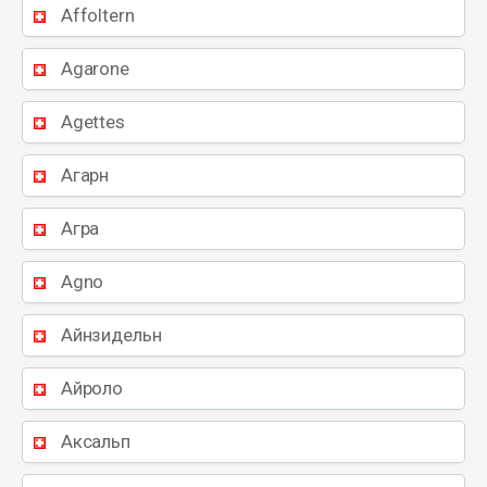
Affoltern
Agarone
Agettes
Агарн
Агра
Agno
Айнзидельн
Айроло
Аксальп