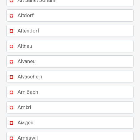
Alt Sankt Johann
Altdorf
Altendorf
Altnau
Alvaneu
Alvaschein
Am Bach
Ambri
Амден
Amriswil