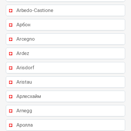
Arbedo-Castione
Арбон
Arcegno
Ardez
Arisdorf
Aristau
Арлесхайм
Arnegg
Аролла