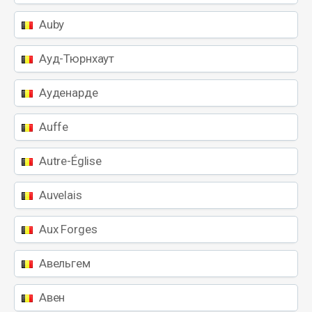
Auby
Ауд-Тюрнхаут
Ауденарде
Auffe
Autre-Église
Auvelais
Aux Forges
Авельгем
Авен