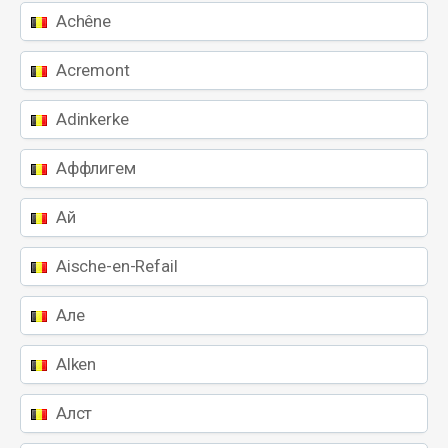
Achêne
Acremont
Adinkerke
Аффлигем
Ай
Aische-en-Refail
Але
Alken
Алст