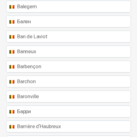
Balegem
Бален
Ban de Laviot
Banneux
Barbençon
Barchon
Baronville
Барри
Barrière dʼHaubreux