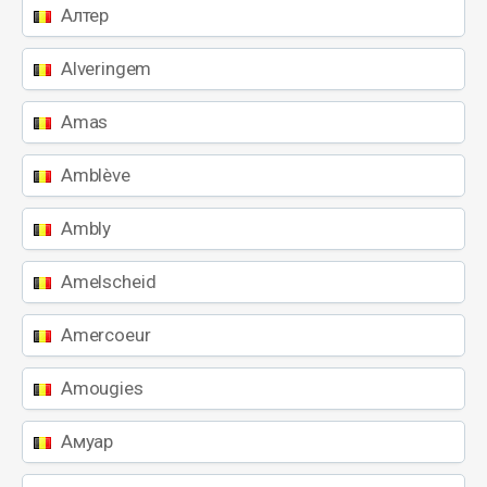
Алтер
Alveringem
Amas
Amblève
Ambly
Amelscheid
Amercoeur
Amougies
Амуар