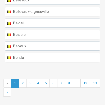
Bellevaux
Bellevaux-Ligneuville
Beloeil
Belsele
Belvaux
Bende
«
1
2
3
4
5
6
7
8
...
12
13
»