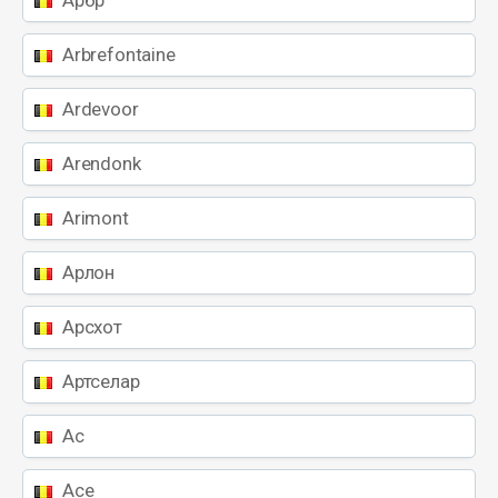
Арбр
Arbrefontaine
Ardevoor
Arendonk
Arimont
Арлон
Арсхот
Артселар
Ас
Асе