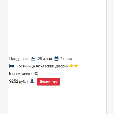
flight_takeoff
date_range
Цандрыпш
25 июня
2 ночи
hotel
Гостиница Абхазский Дворик
Без питания - RO
person
9252
руб. /
Детали тура