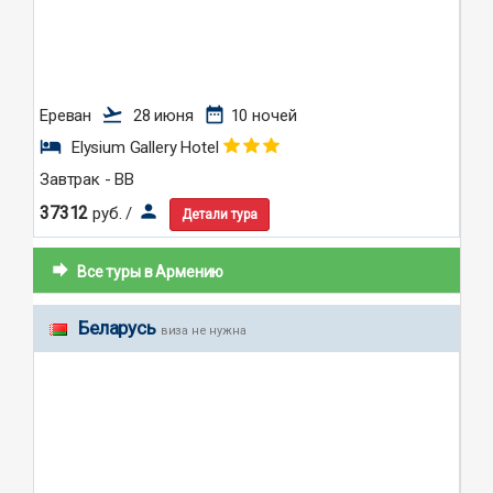
flight_takeoff
date_range
Ереван
28 июня
10 ночей
hotel
Elysium Gallery Hotel
Завтрак - BB
person
37312
руб. /
Детали тура
forward
Все туры в Армению
Беларусь
виза не нужна