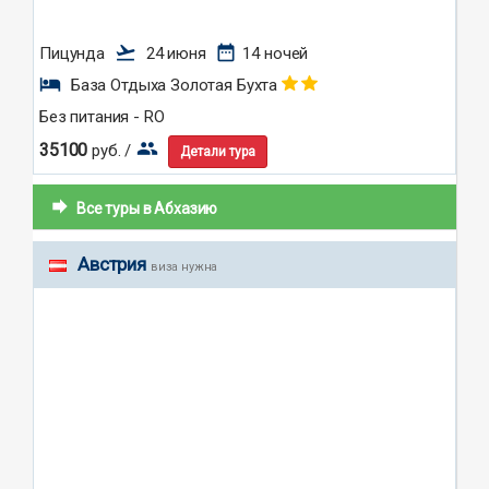
flight_takeoff
date_range
Пицунда
24 июня
14 ночей
hotel
База Отдыха Золотая Бухта
Без питания - RO
group
35100
руб. /
Детали тура
forward
Все туры в Абхазию
Австрия
виза нужна