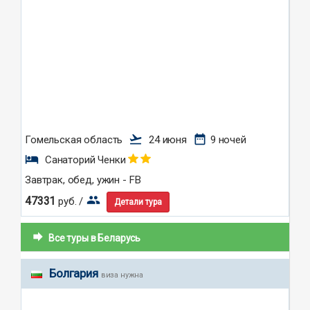
flight_takeoff
date_range
Гомельская область
24 июня
9 ночей
hotel
Санаторий Ченки
Завтрак, обед, ужин - FB
group
47331
руб. /
Детали тура
forward
Все туры в Беларусь
Болгария
виза нужна