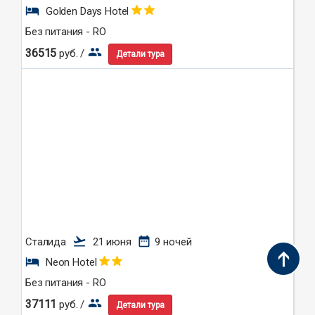
hotel
Golden Days Hotel
Без питания - RO
group
36515
руб. /
Детали тура
flight_takeoff
date_range
Сталида
21 июня
9 ночей
hotel
Neon Hotel
Без питания - RO
group
37111
руб. /
Детали тура