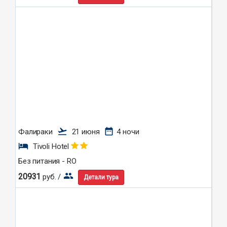
flight_takeoff
date_range
Фалираки
21 июня
4 ночи
hotel
Tivoli Hotel
Без питания - RO
group
20931
руб. /
Детали тура