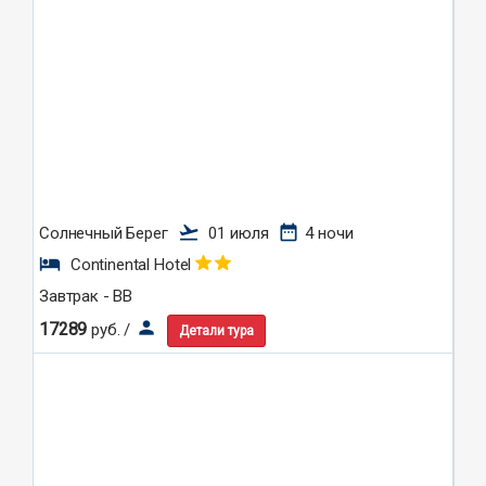
flight_takeoff
date_range
Солнечный Берег
01 июля
4 ночи
hotel
Continental Hotel
Завтрак - BB
person
17289
руб. /
Детали тура