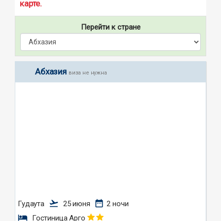
карте.
Перейти к стране
Абхазия
виза не нужна
flight_takeoff
date_range
Гудаута
25 июня
2 ночи
hotel
Гостиница Арго