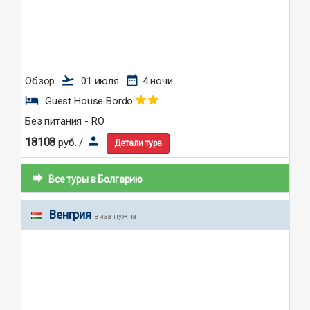
flight_takeoff
date_range
Обзор
01 июля
4 ночи
hotel
Guest House Bordo
Без питания - RO
person
18108
руб. /
Детали тура
forward
Все туры в Болгарию
Венгрия
виза нужна