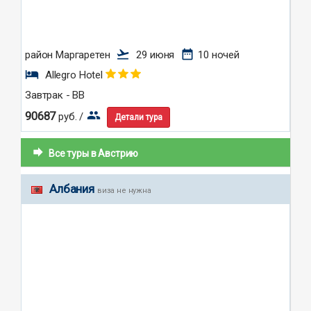
flight_takeoff
date_range
район Маргаретен
29 июня
10 ночей
hotel
Allegro Hotel
Завтрак - BB
group
90687
руб. /
Детали тура
forward
Все туры в Австрию
Албания
виза не нужна