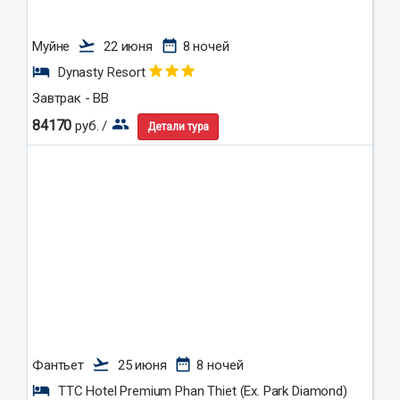
flight_takeoff
date_range
Муйне
22 июня
8 ночей
hotel
Dynasty Resort
Завтрак - BB
group
84170
руб. /
Детали тура
flight_takeoff
date_range
Фантьет
25 июня
8 ночей
hotel
TTC Hotel Premium Phan Thiet (Ex. Park Diamond)