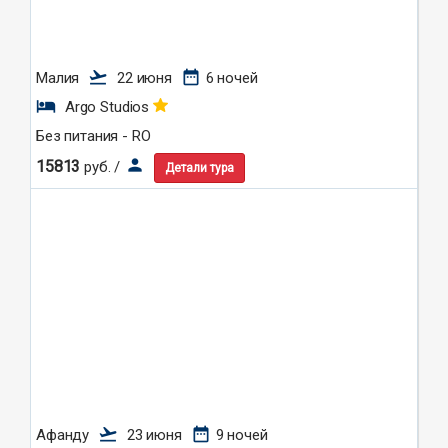
flight_takeoff
date_range
Малия
22 июня
6 ночей
hotel
Argo Studios
Без питания - RO
person
15813
руб. /
Детали тура
flight_takeoff
date_range
Афанду
23 июня
9 ночей