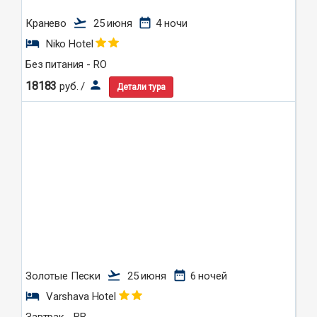
flight_takeoff
date_range
Кранево
25 июня
4 ночи
hotel
Niko Hotel
Без питания - RO
person
18183
руб. /
Детали тура
flight_takeoff
date_range
Золотые Пески
25 июня
6 ночей
hotel
Varshava Hotel
Завтрак - BB