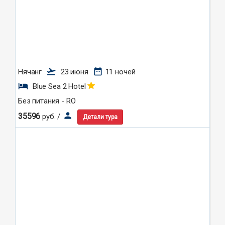
flight_takeoff
date_range
Нячанг
23 июня
11 ночей
hotel
Blue Sea 2 Hotel
Без питания - RO
person
35596
руб. /
Детали тура