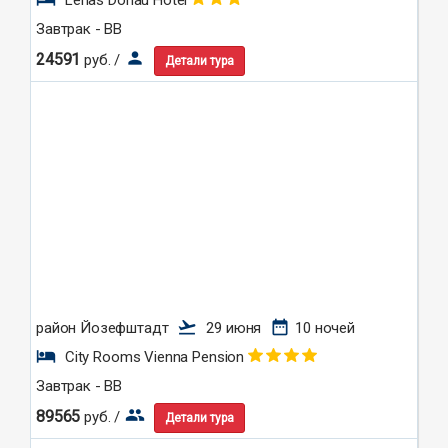
Завтрак - BB
person
24591
руб. /
Детали тура
flight_takeoff
date_range
район Йозефштадт
29 июня
10 ночей
hotel
City Rooms Vienna Pension
Завтрак - BB
group
89565
руб. /
Детали тура