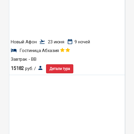
flight_takeoff
date_range
Новый Афон
23 июня
9 ночей
hotel
Гостиница Абхазия
Завтрак - BB
person
15182
руб. /
Детали тура