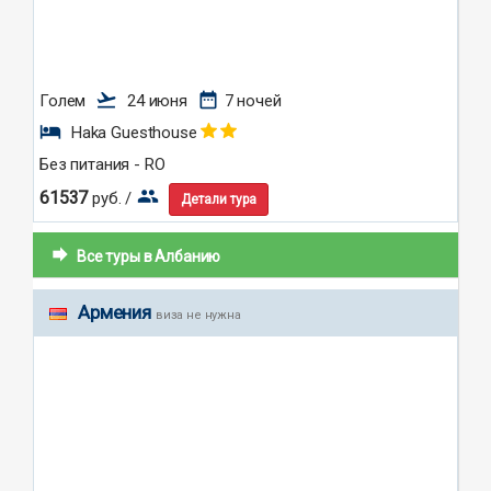
flight_takeoff
date_range
Голем
24 июня
7 ночей
hotel
Haka Guesthouse
Без питания - RO
group
61537
руб. /
Детали тура
forward
Все туры в Албанию
Армения
виза не нужна