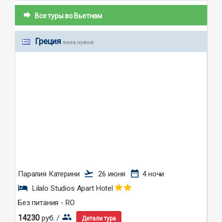
forward
Все туры во Вьетнам
Греция
виза нужна
flight_takeoff
date_range
Паралия Катерини
26 июня
4 ночи
hotel
Lilalo Studios Apart Hotel
Без питания - RO
group
14230
руб. /
Детали тура