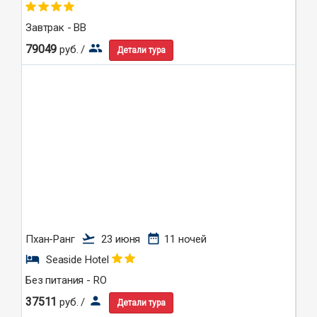
Завтрак - BB
group
79049
руб. /
Детали тура
flight_takeoff
date_range
Пхан-Ранг
23 июня
11 ночей
hotel
Seaside Hotel
Без питания - RO
person
37511
руб. /
Детали тура