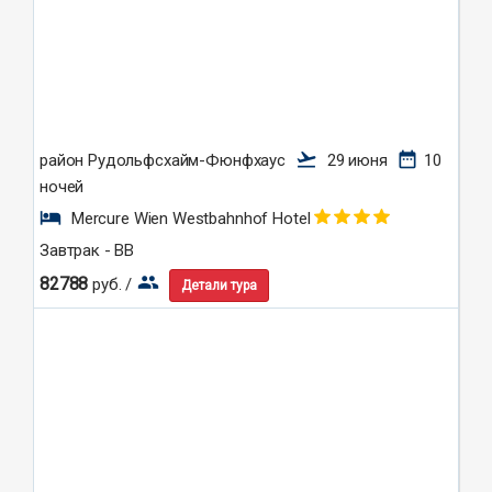
flight_takeoff
date_range
район Рудольфсхайм-Фюнфхаус
29 июня
10
ночей
hotel
Mercure Wien Westbahnhof Hotel
Завтрак - BB
group
82788
руб. /
Детали тура