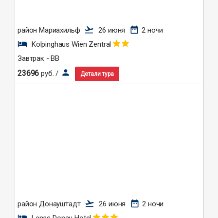
flight_takeoff
date_range
район Мариахильф
26 июня
2 ночи
hotel
Kolpinghaus Wien Zentral
Завтрак - BB
person
23696
руб. /
Детали тура
flight_takeoff
date_range
район Донауштадт
26 июня
2 ночи
hotel
Lenas Donau Hotel