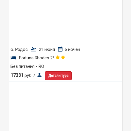
flight_takeoff
date_range
о. Родос
21 июня
6 ночей
hotel
Fortuna Rhodes 2*
Без питания - RO
person
17331
руб. /
Детали тура