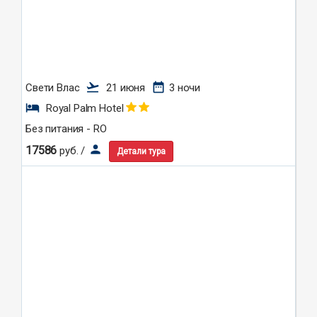
flight_takeoff
date_range
Свети Влас
21 июня
3 ночи
hotel
Royal Palm Hotel
Без питания - RO
person
17586
руб. /
Детали тура