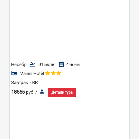
flight_takeoff
date_range
Несебр
01 июля
4 ночи
hotel
Vanini Hotel
Завтрак - BB
person
18555
руб. /
Детали тура