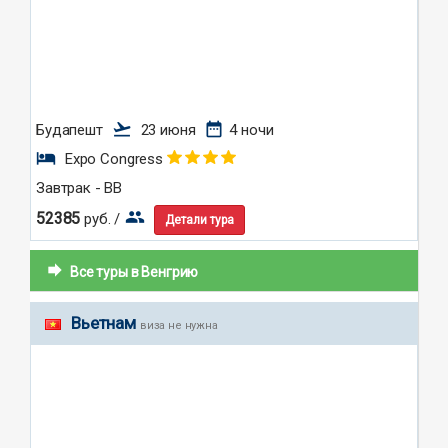
flight_takeoff
date_range
Будапешт
23 июня
4 ночи
hotel
Expo Congress
Завтрак - BB
group
52385
руб. /
Детали тура
forward
Все туры в Венгрию
Вьетнам
виза не нужна