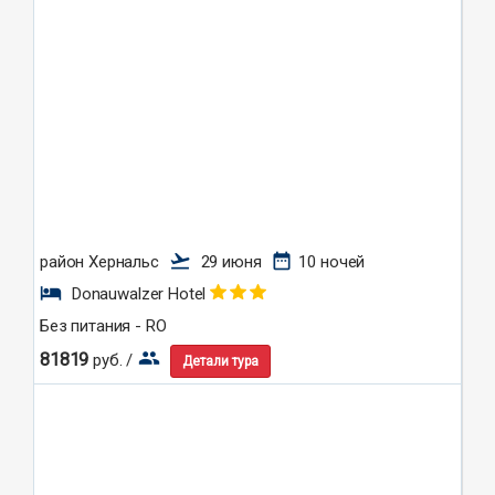
flight_takeoff
date_range
район Хернальс
29 июня
10 ночей
hotel
Donauwalzer Hotel
Без питания - RO
group
81819
руб. /
Детали тура