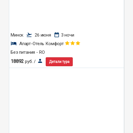
flight_takeoff
date_range
Минск
26 июня
3 ночи
hotel
Апарт-Отель Комфорт
Без питания - RO
person
18892
руб. /
Детали тура