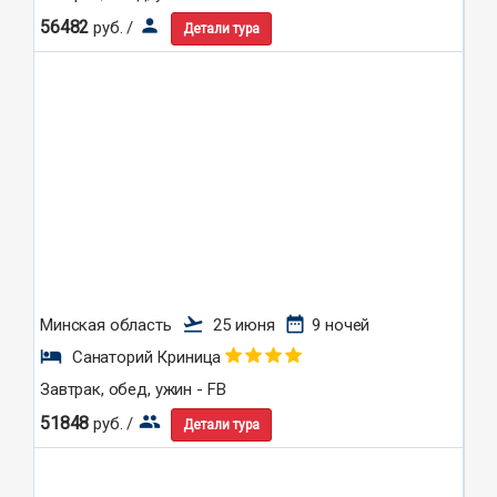
person
56482
руб. /
Детали тура
flight_takeoff
date_range
Минская область
25 июня
9 ночей
hotel
Санаторий Криница
Завтрак, обед, ужин - FB
group
51848
руб. /
Детали тура