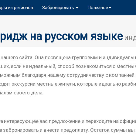
уры из регионов
Забронировать
Полезное
бридж на русском языке
инд
ц нашего сайта. Она посвящена групповым и индивидуаль
учших, если не идеальный, способ познакомиться с местн
зможным благодаря нашему сотрудничеству с компанией
дят экскурсии местные жители, которые идеально разбир
алам своего дела.
те интересующее вас предложение и переходите на офиц
е забронировать и внести предоплату. Остаток суммы вы