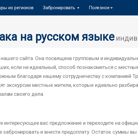
уры из регионов
Забронировать
Полезное
ака на русском языке
индив
 нашего сайта. Она посвящена групповым и индивидуальн
учших, если не идеальный, способ познакомиться с местн
можным благодаря нашему сотрудничеству с компанией Т
ят экскурсии местные жители, которые идеально разбираю
алам своего дела.
те интересующее вас предложение и переходите на офиц
е забронировать и внести предоплату. Остаток суммы вы