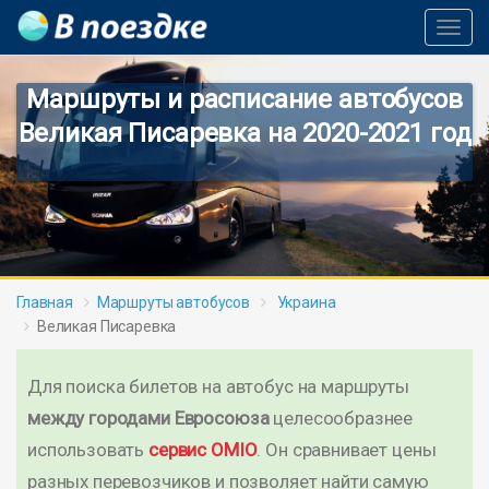
Toggl
Navig
Маршруты и расписание автобусов
Великая Писаревка на 2020-2021 год
Главная
Маршруты автобусов
Украина
Великая Писаревка
Для поиска билетов на автобус на маршруты
между городами Евросоюза
целесообразнее
использовать
сервис OMIO
. Он сравнивает цены
разных перевозчиков и позволяет найти самую