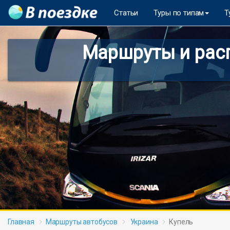
Статьи
Туры по типам
Т
Маршруты и расп
Главная
Маршруты автобусов
Украина
Купель