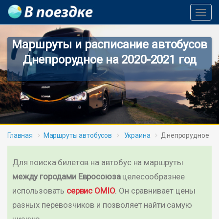
Toggl
Navig
Маршруты и расписание автобусов
Днепрорудное на 2020-2021 год
Главная
Маршруты автобусов
Украина
Днепрорудное
Для поиска билетов на автобус на маршруты
между городами Евросоюза
целесообразнее
использовать
сервис OMIO
. Он сравнивает цены
разных перевозчиков и позволяет найти самую