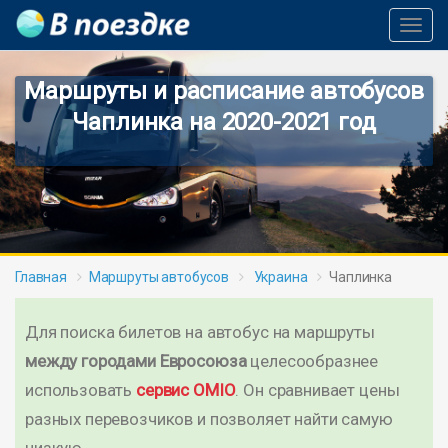
Toggl
Navig
Маршруты и расписание автобусов
Чаплинка на 2020-2021 год
Главная
Маршруты автобусов
Украина
Чаплинка
Для поиска билетов на автобус на маршруты
между городами Евросоюза
целесообразнее
использовать
сервис OMIO
. Он сравнивает цены
разных перевозчиков и позволяет найти самую