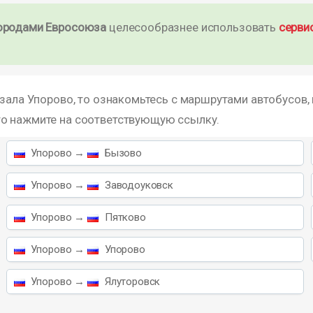
ородами Евросоюза
целесообразнее использовать
серви
кзала Упорово, то ознакомьтесь с маршрутами автобусов,
то нажмите на соответствующую ссылку.
Упорово →
Бызово
Упорово →
Заводоуковск
Упорово →
Пятково
Упорово →
Упорово
Упорово →
Ялуторовск