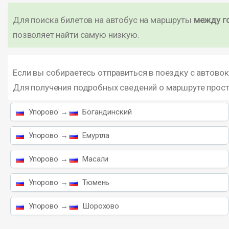
Для поиска билетов на автобус на маршруты
между г
позволяет найти самую низкую.
Если вы собираетесь отправиться в поездку с автово
Для получения подробных сведений о маршруте прос
Упорово →
Богандинский
Упорово →
Емуртла
Упорово →
Масали
Упорово →
Тюмень
Упорово →
Шорохово