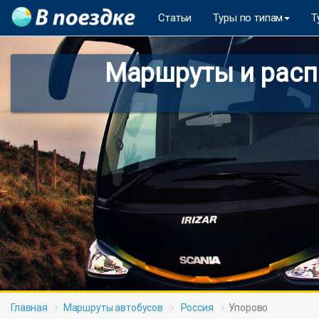
Статьи
Туры по типам
Т
Маршруты и распи
Главная
Маршруты автобусов
Россия
Упорово