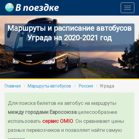
Toggl
Navig
Маршруты и расписание автобусов
Уграда на 2020-2021 год
Главная
Маршруты автобусов
Россия
Уграда
Для поиска билетов на автобус на маршруты
между городами Евросоюза
целесообразнее
использовать
сервис OMIO
. Он сравнивает цены
разных перевозчиков и позволяет найти самую