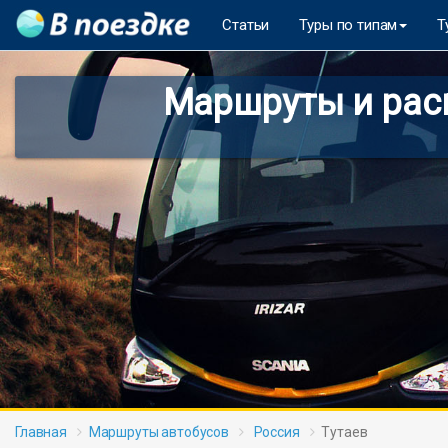
Статьи
Туры по типам
Т
Маршруты и расп
Главная
Маршруты автобусов
Россия
Тутаев