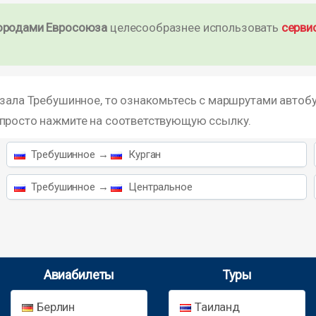
ородами Евросоюза
целесообразнее использовать
серви
кзала Требушинное, то ознакомьтесь с маршрутами автоб
 просто нажмите на соответствующую ссылку.
Требушинное →
Курган
Требушинное →
Центральное
Авиабилеты
Туры
Берлин
Таиланд