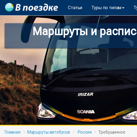
Статьи
Туры по типам
Т
Маршруты и расписа
Главная
Маршруты автобусов
Россия
Требушинное