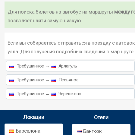
Для поиска билетов на автобус на маршруты
между г
позволяет найти самую низкую.
Если вы собираетесь отправиться в поездку с автово
узла. Для получения подробных сведений о маршруте
Требушинное →
Арлагуль
Требушинное →
Песьяное
Требушинное →
Черешково
Локации
Отели
Барселона
Бангкок