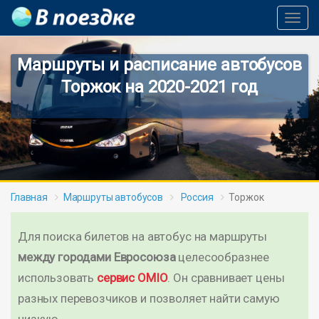
Toggl
Navig
Маршруты и расписание автобусов
Торжок на 2020-2021 год
Главная
Маршруты автобусов
Россия
Торжок
Для поиска билетов на автобус на маршруты
между городами Евросоюза
целесообразнее
использовать
сервис OMIO
. Он сравнивает цены
разных перевозчиков и позволяет найти самую