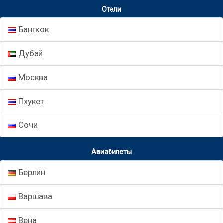
Отели
Бангкок
Дубай
Москва
Пхукет
Сочи
Авиабилеты
Берлин
Варшава
Вена