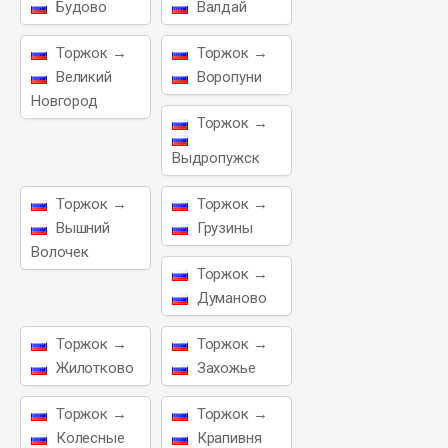
Будово
Валдай
Торжок →
Торжок →
Великий
Воропуни
Новгород
Торжок →
Выдропужск
Торжок →
Торжок →
Вышний
Грузины
Волочек
Торжок →
Думаново
Торжок →
Торжок →
Жилотково
Захожье
Торжок →
Торжок →
Колесные
Крапивня