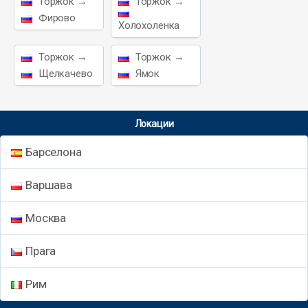
Торжок →
Торжок →
Фирово
Холохоленка
Торжок →
Торжок →
Щелкачево
Ямок
Локации
Барселона
Варшава
Москва
Прага
Рим