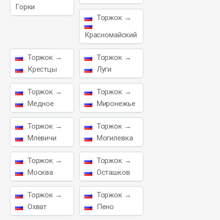
Горки
Торжок →
Красномайский
Торжок →
Торжок →
Крестцы
Луги
Торжок →
Торжок →
Медное
Миронежье
Торжок →
Торжок →
Млевичи
Могилевка
Торжок →
Торжок →
Москва
Осташков
Торжок →
Торжок →
Охват
Пено