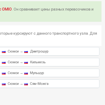
с OMIO
. Он сравнивает цены разных перевозчиков и
оторые курсируют с данного транспортного узла. Для
Сюмси →
Дмитрошур
Сюмси →
Кильмезь
Сюмси →
Мульшур
Сюмси →
Сям-Можга