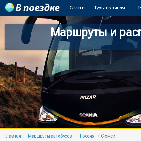
Статьи
Туры по типам
Т
Маршруты и расп
Главная
Маршруты автобусов
Россия
Сюмси