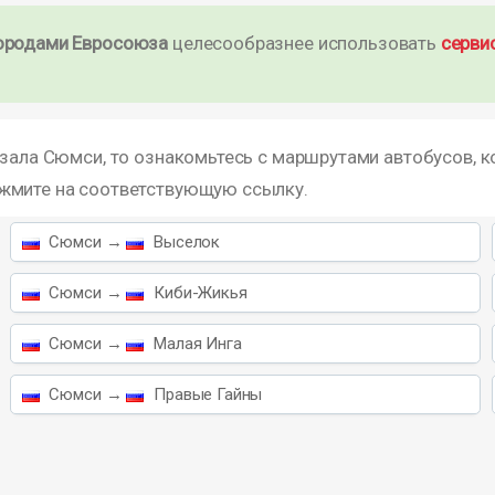
ородами Евросоюза
целесообразнее использовать
серви
кзала Сюмси, то ознакомьтесь с маршрутами автобусов, к
ажмите на соответствующую ссылку.
Сюмси →
Выселок
Сюмси →
Киби-Жикья
Сюмси →
Малая Инга
Сюмси →
Правые Гайны