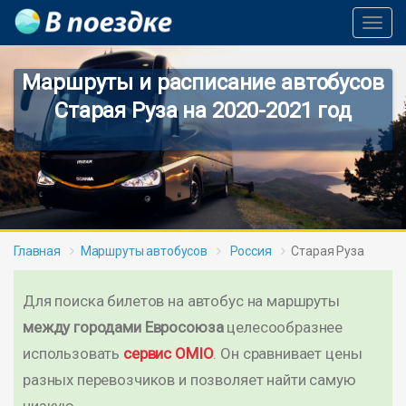
Toggl
Navig
Маршруты и расписание автобусов
Старая Руза на 2020-2021 год
Главная
Маршруты автобусов
Россия
Старая Руза
Для поиска билетов на автобус на маршруты
между городами Евросоюза
целесообразнее
использовать
сервис OMIO
. Он сравнивает цены
разных перевозчиков и позволяет найти самую