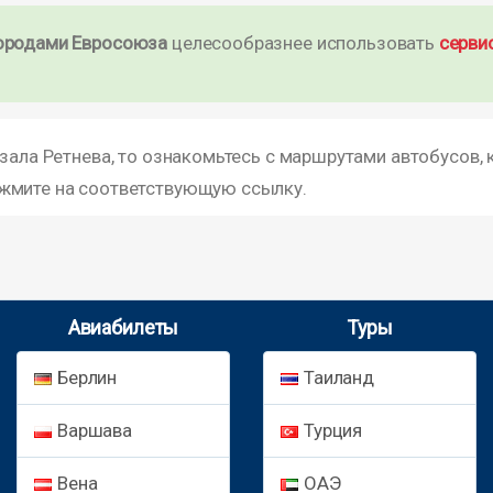
ородами Евросоюза
целесообразнее использовать
серви
зала Ретнева, то ознакомьтесь с маршрутами автобусов, 
ажмите на соответствующую ссылку.
Авиабилеты
Туры
Берлин
Таиланд
Варшава
Турция
Вена
ОАЭ