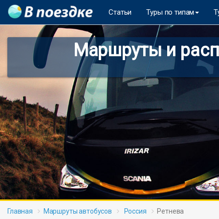
Статьи
Туры по типам
Т
Маршруты и расп
Главная
Маршруты автобусов
Россия
Ретнева