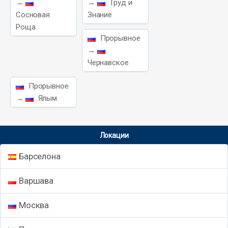
→
→
Труд и
Сосновая
Знание
Роща
Прорывное
→
Чернавское
Прорывное
→
Ялым
Локации
Барселона
Варшава
Москва