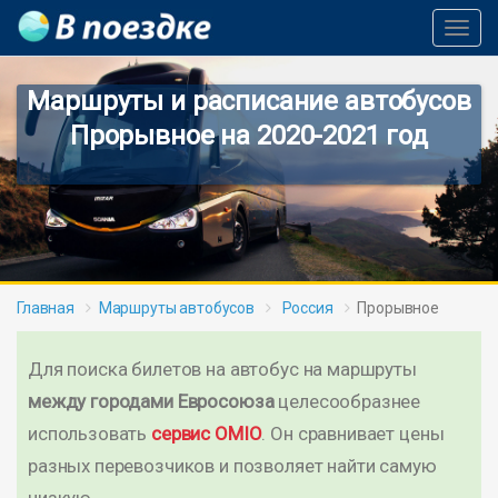
Toggl
Navig
Маршруты и расписание автобусов
Прорывное на 2020-2021 год
Главная
Маршруты автобусов
Россия
Прорывное
Для поиска билетов на автобус на маршруты
между городами Евросоюза
целесообразнее
использовать
сервис OMIO
. Он сравнивает цены
разных перевозчиков и позволяет найти самую