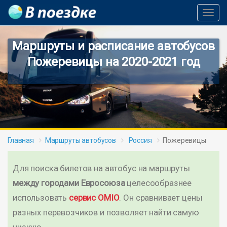
Toggl
Navig
Маршруты и расписание автобусов
Пожеревицы на 2020-2021 год
Главная
Маршруты автобусов
Россия
Пожеревицы
Для поиска билетов на автобус на маршруты
между городами Евросоюза
целесообразнее
использовать
сервис OMIO
. Он сравнивает цены
разных перевозчиков и позволяет найти самую