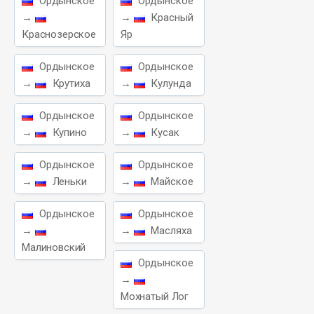
Ордынское
Ордынское
→
→
Красный
Краснозерское
Яр
Ордынское
Ордынское
→
Крутиха
→
Кулунда
Ордынское
Ордынское
→
Купино
→
Кусак
Ордынское
Ордынское
→
Леньки
→
Майское
Ордынское
Ордынское
→
→
Масляха
Малиновский
Ордынское
→
Мохнатый Лог