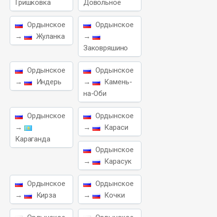
Гришковка
Довольное
Ордынское
Ордынское
→
Жуланка
→
Заковряшино
Ордынское
Ордынское
→
Индерь
→
Камень-
на-Оби
Ордынское
Ордынское
→
→
Караси
Караганда
Ордынское
→
Карасук
Ордынское
Ордынское
→
Кирза
→
Кочки