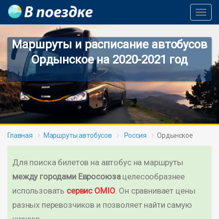
Toggl
Navig
Маршруты и расписание автобусов
Ордынское на 2020-2021 год
Главная
Маршруты автобусов
Россия
Ордынское
Для поиска билетов на автобус на маршруты
между городами Евросоюза
целесообразнее
использовать
сервис OMIO
. Он сравнивает цены
разных перевозчиков и позволяет найти самую