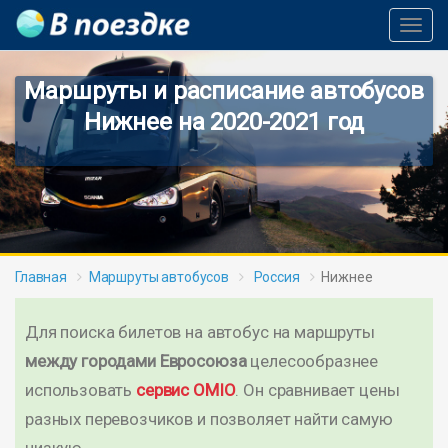
Toggl
Navig
Маршруты и расписание автобусов
Нижнее на 2020-2021 год
Главная
Маршруты автобусов
Россия
Нижнее
Для поиска билетов на автобус на маршруты
между городами Евросоюза
целесообразнее
использовать
сервис OMIO
. Он сравнивает цены
разных перевозчиков и позволяет найти самую