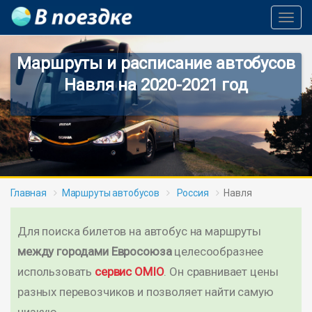
Toggl
Navig
Маршруты и расписание автобусов
Навля на 2020-2021 год
Главная
Маршруты автобусов
Россия
Навля
Для поиска билетов на автобус на маршруты
между городами Евросоюза
целесообразнее
использовать
сервис OMIO
. Он сравнивает цены
разных перевозчиков и позволяет найти самую