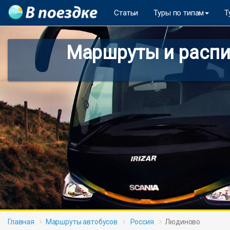
Статьи
Туры по типам
Т
Маршруты и распи
Главная
Маршруты автобусов
Россия
Людиново