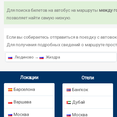
Для поиска билетов на автобус на маршруты
между г
позволяет найти самую низкую.
Если вы собираетесь отправиться в поездку с автово
Для получения подробных сведений о маршруте прос
Людиново →
Жиздра
Локации
Отели
Барселона
Бангкок
Варшава
Дубай
Москва
Москва