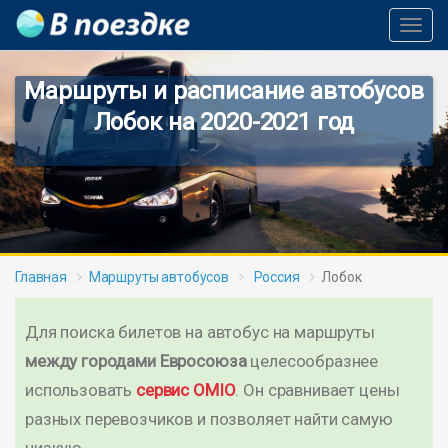
Toggl
Navig
Маршруты и расписание автобусов
Лобок на 2020-2021 год
Главная
Маршруты автобусов
Россия
Лобок
Для поиска билетов на автобус на маршруты
между городами Евросоюза
целесообразнее
использовать
сервис OMIO
. Он сравнивает цены
разных перевозчиков и позволяет найти самую