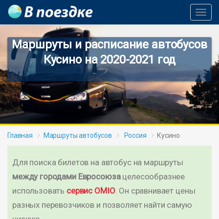
Toggl
Navig
Маршруты и расписание автобусов
Кусино на 2020-2021 год
Главная
Маршруты автобусов
Россия
Кусино
Для поиска билетов на автобус на маршруты
между городами Евросоюза
целесообразнее
использовать
сервис OMIO
. Он сравнивает цены
разных перевозчиков и позволяет найти самую