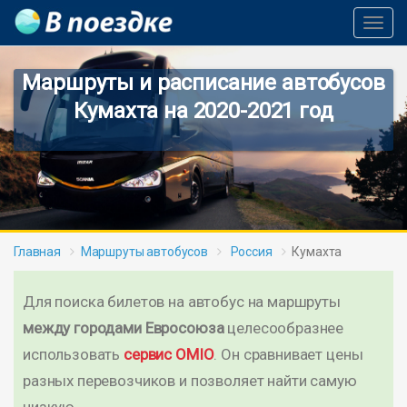
Toggl
Navig
Маршруты и расписание автобусов
Кумахта на 2020-2021 год
Главная
Маршруты автобусов
Россия
Кумахта
Для поиска билетов на автобус на маршруты
между городами Евросоюза
целесообразнее
использовать
сервис OMIO
. Он сравнивает цены
разных перевозчиков и позволяет найти самую