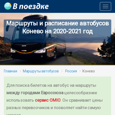
Toggl
Navig
Маршруты и расписание автобусов
Конево на 2020-2021 год
Главная
Маршруты автобусов
Россия
Конево
Для поиска билетов на автобус на маршруты
между городами Евросоюза
целесообразнее
использовать
сервис OMIO
. Он сравнивает цены
разных перевозчиков и позволяет найти самую