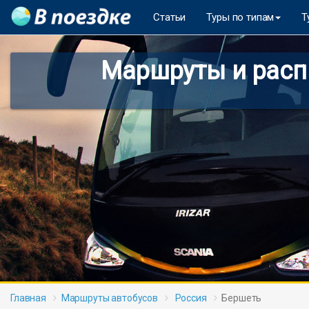
Статьи
Туры по типам
Т
Маршруты и распи
Главная
Маршруты автобусов
Россия
Бершеть