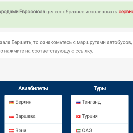
ородами Евросоюза
целесообразнее использовать
серви
кзала Бершеть, то ознакомьтесь с маршрутами автобусов,
то нажмите на соответствующую ссылку.
Авиабилеты
Туры
Берлин
Таиланд
Варшава
Турция
Вена
ОАЭ